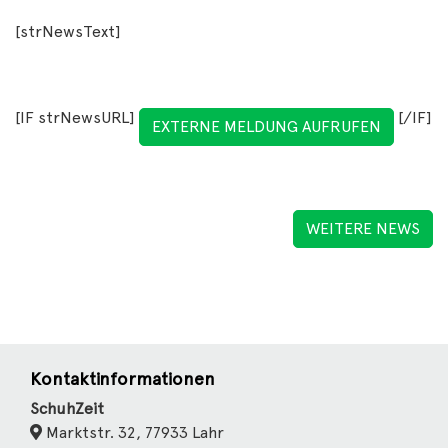
[strNewsText]
[IF strNewsURL]
[/IF]
EXTERNE MELDUNG AUFRUFEN
WEITERE NEWS
Kontaktinformationen
SchuhZeit
Marktstr. 32, 77933 Lahr