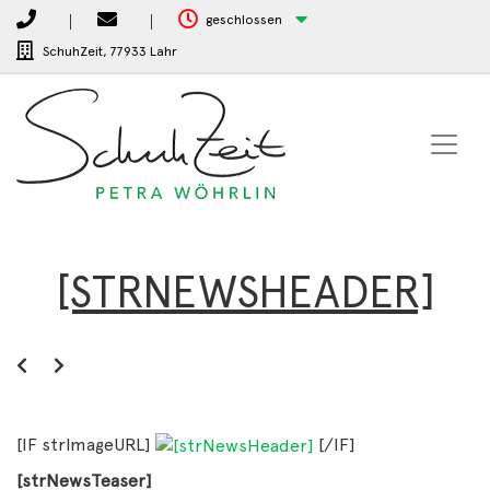
geschlossen
SchuhZeit,
77933 Lahr
[STRNEWSHEADER]
[IF strImageURL]
[/IF]
[strNewsTeaser]