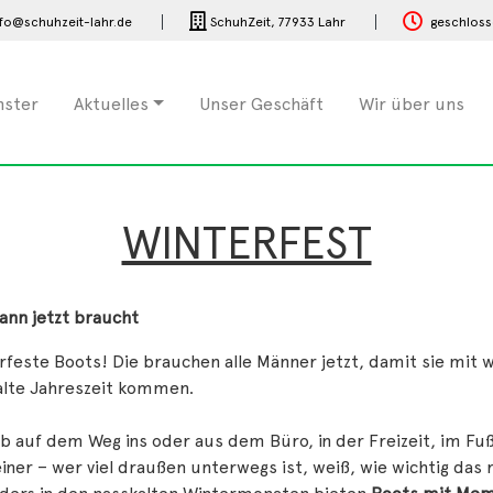
fo@schuhzeit-lahr.de
SchuhZeit,
77933 Lahr
geschlos
nster
Aktuelles
Unser Geschäft
Wir über uns
WINTERFEST
ann jetzt braucht
rfeste Boots! Die brauchen alle Männer jetzt, damit sie mi
alte Jahreszeit kommen.
ob auf dem Weg ins oder aus dem Büro, in der Freizeit, im F
iner – wer viel draußen unterwegs ist, weiß, wie wichtig das 