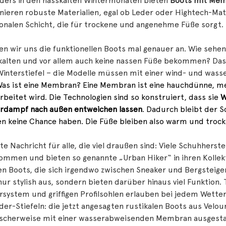
ders in den nasskalten Wintermonaten bieten
Boots mit Me
ieren robuste Materialien, egal ob Leder oder Hightech-Mate
onalen Schicht, die für trockene und angenehme Füße sorgt.
n wir uns die funktionellen Boots mal genauer an. Wie sehen 
 kalten und vor allem auch keine nassen Füße bekommen? Das
Winterstiefel – die Modelle müssen mit einer wind- und wa
as ist eine Membran? Eine Membran ist eine hauchdünne, me
rbeitet wird. Die Technologien sind so konstruiert, dass sie
W
rdampf nach außen entweichen lassen
. Dadurch bleibt der 
en keine Chance haben. Die Füße bleiben also warm und trock
te Nachricht für alle, die viel draußen sind: Viele Schuhher
mmen und bieten so genannte „Urban Hiker“ in ihren Kollekt
en Boots, die sich irgendwo zwischen Sneaker und Bergsteige
nur stylish aus, sondern bieten darüber hinaus viel Funktion. 
rsystem und griffigen Profilsohlen erlauben bei jedem Wette
der-Stiefeln: die jetzt angesagten rustikalen Boots aus Velour
ischerweise mit einer wasserabweisenden Membran ausgestat