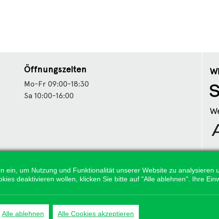
Öffnungszeiten
Wi
Mo-Fr 09:00-18:30
Sa 10:00-16:00
We
tern ein, um Nutzung und Funktionalität unserer Website zu analysiere
s deaktivieren wollen, klicken Sie bitte auf "Alle ablehnen". Ihre Einw
Alle ablehnen
Alle Cookies akzeptieren
Alle Preisangaben gelten inklusive gesetzlichen MwSt. und bei Selbstabholun