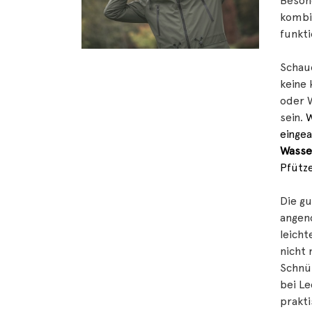
Beson
kombin
funkti
Schaue
keine
oder 
sein.
W
eingea
Wasse
Pfütz
Die gu
angeno
leicht
nicht 
Schnü
bei Le
prakt