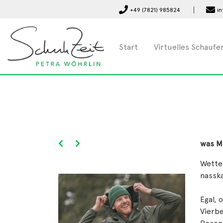
+49 (7821) 985824
in
Start
Virtuelles Schaufe
was M
Wette
nassk
Egal, 
Vierbe