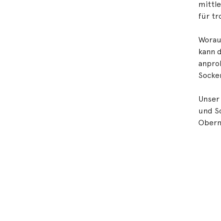
mittle
für tr
Worauf
kann d
anprob
Socken
Unser 
und S
Oberma