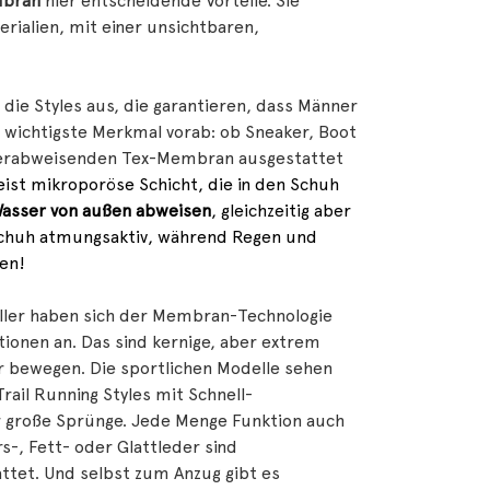
mbran
hier entscheidende Vorteile. Sie
rialien, mit einer unsichtbaren,
die Styles aus, die garantieren, dass Männer
 wichtigste Merkmal vorab: ob Sneaker, Boot
sserabweisenden Tex-Membran ausgestattet
ist mikroporöse Schicht, die in den Schuh
asser von außen abweisen
, gleichzeitig aber
Schuh atmungsaktiv, während Regen und
en!
steller haben sich der Membran-Technologie
ionen an. Das sind kernige, aber extrem
r bewegen. Die sportlichen Modelle sehen
Trail Running Styles mit Schnell-
r große Sprünge. Jede Menge Funktion auch
s-, Fett- oder Glattleder sind
tet. Und selbst zum Anzug gibt es