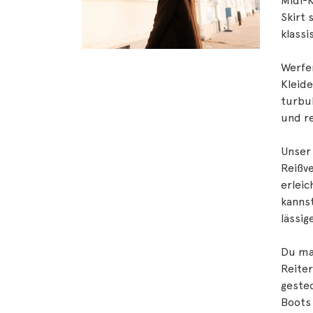
Midi-K
Skirt
klassi
Werfen
Kleide
turbul
und re
Unser 
Reißve
erleic
kannst
lässig
Du mag
Reiter
gestec
Boots 