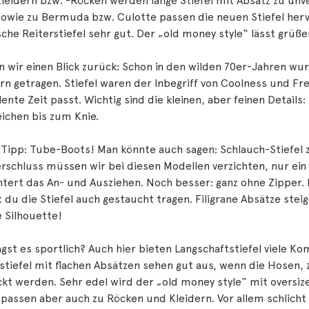
leidern bzw. -Röcken werden lange Stiefel mit Absatz zu unv
 sowie zu Bermuda bzw. Culotte passen die neuen Stiefel he
sche Reiterstiefel sehr gut. Der „old money style“ lässt grüße
 wir einen Blick zurück: Schon in den wilden 70er-Jahren wur
rn getragen. Stiefel waren der Inbegriff von Coolness und Frei
ente Zeit passt. Wichtig sind die kleinen, aber feinen Detail
ichen bis zum Knie.
Tipp: Tube-Boots! Man könnte auch sagen: Schlauch-Stiefel 
rschluss müssen wir bei diesen Modellen verzichten, nur ein 
htert das An- und Ausziehen. Noch besser: ganz ohne Zipper.
 du die Stiefel auch gestaucht tragen. Filigrane Absätze st
e Silhouette!
st es sportlich? Auch hier bieten Langschaftstiefel viele K
stiefel mit flachen Absätzen sehen gut aus, wenn die Hosen, z
kt werden. Sehr edel wird der „old money style“ mit oversiz
passen aber auch zu Röcken und Kleidern. Vor allem schlicht