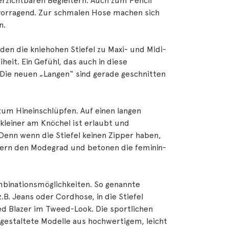
erzichtbaren Begleitern. Auch zum Pencil
rvorragend. Zur schmalen Hose machen sich
n.
den die kniehohen Stiefel zu Maxi- und Midi-
heit. Ein Gefühl, das auch in diese
s: Die neuen „Langen“ sind gerade geschnitten
zum Hineinschlüpfen. Auf einen langen
kleiner am Knöchel ist erlaubt und
 Denn wenn die Stiefel keinen Zipper haben,
eigern den Modegrad und betonen die feminin-
ombinationsmöglichkeiten. So genannte
.B. Jeans oder Cordhose, in die Stiefel
ed Blazer im Tweed-Look. Die sportlichen
 gestaltete Modelle aus hochwertigem, leicht