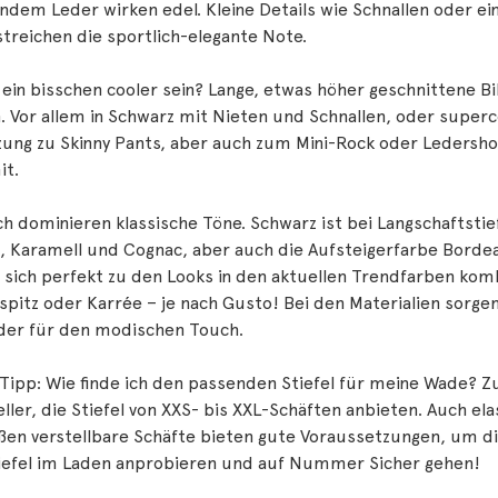
endem Leder wirken edel. Kleine Details wie Schnallen oder 
treichen die sportlich-elegante Note.
 ein bisschen cooler sein? Lange, etwas höher geschnittene 
. Vor allem in Schwarz mit Nieten und Schnallen, oder superco
zung zu Skinny Pants, aber auch zum Mini-Rock oder Ledersh
it.
ch dominieren klassische Töne. Schwarz ist bei Langschaftstie
 Karamell und Cognac, aber auch die Aufsteigerfarbe Bordea
 sich perfekt zu den Looks in den aktuellen Trendfarben kombi
spitz oder Karrée – je nach Gusto! Bei den Materialien sorgen
der für den modischen Touch.
Tipp: Wie finde ich den passenden Stiefel für meine Wade? Zu
ller, die Stiefel von XXS- bis XXL-Schäften anbieten. Auch el
ßen verstellbare Schäfte bieten gute Voraussetzungen, um d
tiefel im Laden anprobieren und auf Nummer Sicher gehen!