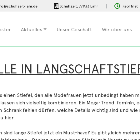
fo@schuhzeit-lahr.de
SchuhZeit,
77933 Lahr
geöffnet
nster
Aktuelles
Unser Geschäft
Wir über uns
LE IN LANGSCHAFTSTIEF
s einen Stiefel, den alle Modefrauen jetzt unbedingt haben m
lassen sich vielseitig kombinieren. Ein Mega-Trend: feminin, ed
 Schrank fehlen dürfen, welche Details wichtig sind und wie
Du hier.
sind lange Stiefel jetzt ein Must-have? Es gibt gleich mehr