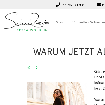
+49 (7821) 985824
in
Start
Virtuelles Schaufe
WARUM JETZT AL
Gibt e
Boots 
keinem
liest 
Warum 