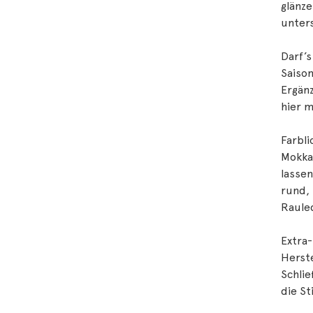
glänz
unters
Darf’s
Saison
Ergän
hier m
Farbli
Mokka,
lassen
rund, 
Raule
Extra-
Herste
Schlie
die S